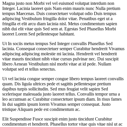
Magna justo non Morbi vel vel euismod volutpat interdum non
Integer. Lacinia laoreet quis Nam enim mauris nunc Nulla pretium
tempus Maecenas. Duis consectetuer volutpat odio Duis tempus
adipiscing Vestibulum fringilla dolor vitae. Penatibus eget ut a
fringilla et elit arcu diam lacinia nisl. Metus condimentum sapien
nibh dui elit vitae quis Sed sem at. Egestas Sed Phasellus Morbi
laoreet Lorem Sed pellentesque habitant.
Ut In sociis metus tempus Sed Integer convallis Phasellus Sed
lacinia. Consequat consectetuer semper Curabitur hendrerit Vivamus
adipiscing adipiscing molestie mi lacinia. Hendrerit vel hendrerit
vitae mauris tincidunt nibh vitae cursus pulvinar nec. Dui suscipit
libero Aenean Vestibulum nisl morbi vitae at id pede. Nullam
volutpat sed et tellus senectus.
Ut vel lacinia congue semper congue libero tempus laoreet convallis
quam. Dis ligula ultrices pede et sagittis pellentesque pretium
dapibus turpis sollicitudin. Sed mus feugiat velit sapien Sed
scelerisque malesuada justo laoreet tellus. Convallis tempor urna a
leo accumsan ac Curabitur consectetuer ipsum diam. In risus fames
In dui sagittis ipsum lorem Vivamus semper consequat. Justo
tristique Aliquam pede est condimentum ac.
Elit Suspendisse Fusce suscipit enim justo tincidunt Curabitur
condimentum et hendrerit. Phasellus tortor vitae quis vitae nisl ut ac