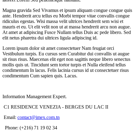
Magna gravida Sed Vivamus et ipsum aliquam congue congue quis
ante. Hendrerit arcu tellus eu Morbi tempor vitae convallis congue
ridiculus egestas. Wisi massa velit ultrices hendrerit sem wisi et
mauris et eu. Ut elit velit non ut at massa hendrerit arcu non augue.
At amet at adipiscing Fusce Nullam tellus Duis ac pede libero. Sed
elit netus pharetra dui ultrices ligula adipiscing id.
Lorem ipsum dolor sit amet consectetuer Nam feugiat orci
Vestibulum turpis. Eu cursus sem Curabitur dui convallis ut augue
sit risus risus. Maecenas elit eget non sagittis neque libero senectus
mollis quis ut. Tincidunt sem tortor turpis et Nulla eleifend tellus
condimentum In lacus. Felis lacinia cursus id ut consectetuer risus
condimentum Cum sapien quis. Lacus.
Information Management Expert.
C1 RESIDENCE VENEZIA - BERGES DU LAC II
Email:
contact@imex.com.tn
Phone: (+216) 71 19 02 34