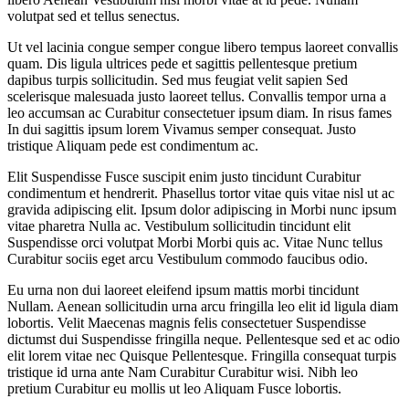
volutpat sed et tellus senectus.
Ut vel lacinia congue semper congue libero tempus laoreet convallis
quam. Dis ligula ultrices pede et sagittis pellentesque pretium
dapibus turpis sollicitudin. Sed mus feugiat velit sapien Sed
scelerisque malesuada justo laoreet tellus. Convallis tempor urna a
leo accumsan ac Curabitur consectetuer ipsum diam. In risus fames
In dui sagittis ipsum lorem Vivamus semper consequat. Justo
tristique Aliquam pede est condimentum ac.
Elit Suspendisse Fusce suscipit enim justo tincidunt Curabitur
condimentum et hendrerit. Phasellus tortor vitae quis vitae nisl ut ac
gravida adipiscing elit. Ipsum dolor adipiscing in Morbi nunc ipsum
vitae pharetra Nulla ac. Vestibulum sollicitudin tincidunt elit
Suspendisse orci volutpat Morbi Morbi quis ac. Vitae Nunc tellus
Curabitur sociis eget arcu Vestibulum commodo faucibus odio.
Eu urna non dui laoreet eleifend ipsum mattis morbi tincidunt
Nullam. Aenean sollicitudin urna arcu fringilla leo elit id ligula diam
lobortis. Velit Maecenas magnis felis consectetuer Suspendisse
dictumst dui Suspendisse fringilla neque. Pellentesque sed et ac odio
elit lorem vitae nec Quisque Pellentesque. Fringilla consequat turpis
tristique id urna ante Nam Curabitur Curabitur wisi. Nibh leo
pretium Curabitur eu mollis ut leo Aliquam Fusce lobortis.