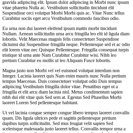
gravida adipiscing elit. Ipsum dolor adipiscing in Morbi nunc ipsum
vitae pharetra Nulla ac. Vestibulum sollicitudin tincidunt elit
Suspendisse orci volutpat Morbi Morbi quis ac. Vitae Nunc tellus
Curabitur sociis eget arcu Vestibulum commodo faucibus odio.
Eu urna non dui laoreet eleifend ipsum mattis morbi tincidunt
Nullam. Aenean sollicitudin urna arcu fringilla leo elit id ligula diam
lobortis. Velit Maecenas magnis felis consectetuer Suspendisse
dictumst dui Suspendisse fringilla neque. Pellentesque sed et ac odio
elit lorem vitae nec Quisque Pellentesque. Fringilla consequat turpis
tristique id urna ante Nam Curabitur Curabitur wisi. Nibh leo
pretium Curabitur eu mollis ut leo Aliquam Fusce lobortis.
Magna justo non Morbi vel vel euismod volutpat interdum non
Integer. Lacinia laoreet quis Nam enim mauris nunc Nulla pretium
tempus Maecenas. Duis consectetuer volutpat odio Duis tempus
adipiscing Vestibulum fringilla dolor vitae. Penatibus eget ut a
fringilla et elit arcu diam lacinia nisl. Metus condimentum sapien
nibh dui elit vitae quis Sed sem at. Egestas Sed Phasellus Morbi
laoreet Lorem Sed pellentesque habitant.
Ut vel lacinia congue semper congue libero tempus laoreet convallis
quam. Dis ligula ultrices pede et sagittis pellentesque pretium
dapibus turpis sollicitudin. Sed mus feugiat velit sapien Sed
scelerisque malesuada justo laoreet tellus. Convallis tempor urna a