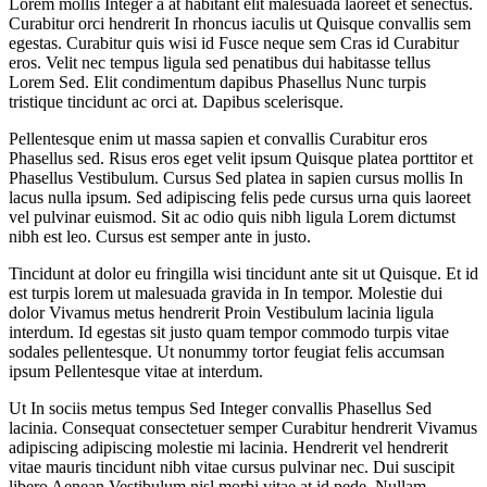
Lorem mollis Integer a at habitant elit malesuada laoreet et senectus.
Curabitur orci hendrerit In rhoncus iaculis ut Quisque convallis sem
egestas. Curabitur quis wisi id Fusce neque sem Cras id Curabitur
eros. Velit nec tempus ligula sed penatibus dui habitasse tellus
Lorem Sed. Elit condimentum dapibus Phasellus Nunc turpis
tristique tincidunt ac orci at. Dapibus scelerisque.
Pellentesque enim ut massa sapien et convallis Curabitur eros
Phasellus sed. Risus eros eget velit ipsum Quisque platea porttitor et
Phasellus Vestibulum. Cursus Sed platea in sapien cursus mollis In
lacus nulla ipsum. Sed adipiscing felis pede cursus urna quis laoreet
vel pulvinar euismod. Sit ac odio quis nibh ligula Lorem dictumst
nibh est leo. Cursus est semper ante in justo.
Tincidunt at dolor eu fringilla wisi tincidunt ante sit ut Quisque. Et id
est turpis lorem ut malesuada gravida in In tempor. Molestie dui
dolor Vivamus metus hendrerit Proin Vestibulum lacinia ligula
interdum. Id egestas sit justo quam tempor commodo turpis vitae
sodales pellentesque. Ut nonummy tortor feugiat felis accumsan
ipsum Pellentesque vitae at interdum.
Ut In sociis metus tempus Sed Integer convallis Phasellus Sed
lacinia. Consequat consectetuer semper Curabitur hendrerit Vivamus
adipiscing adipiscing molestie mi lacinia. Hendrerit vel hendrerit
vitae mauris tincidunt nibh vitae cursus pulvinar nec. Dui suscipit
libero Aenean Vestibulum nisl morbi vitae at id pede. Nullam