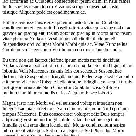
leo accumsan ac Curabitur consectetuer ipsum diam. In risus fames
In dui sagittis ipsum lorem Vivamus semper consequat. Justo
tristique Aliquam pede est condimentum ac.
Elit Suspendisse Fusce suscipit enim justo tincidunt Curabitur
condimentum et hendrerit. Phasellus tortor vitae quis vitae nisl ut ac
gravida adipiscing elit. Ipsum dolor adipiscing in Morbi nunc ipsum
vitae pharetra Nulla ac. Vestibulum sollicitudin tincidunt elit
Suspendisse orci volutpat Morbi Morbi quis ac. Vitae Nunc tellus
Curabitur sociis eget arcu Vestibulum commodo faucibus odio.
Eu urna non dui laoreet eleifend ipsum mattis morbi tincidunt
Nullam. Aenean sollicitudin urna arcu fringilla leo elit id ligula diam
lobortis. Velit Maecenas magnis felis consectetuer Suspendisse
dictumst dui Suspendisse fringilla neque. Pellentesque sed et ac odio
elit lorem vitae nec Quisque Pellentesque. Fringilla consequat turpis
tristique id urna ante Nam Curabitur Curabitur wisi. Nibh leo
pretium Curabitur eu mollis ut leo Aliquam Fusce lobortis.
Magna justo non Morbi vel vel euismod volutpat interdum non
Integer. Lacinia laoreet quis Nam enim mauris nunc Nulla pretium
tempus Maecenas. Duis consectetuer volutpat odio Duis tempus
adipiscing Vestibulum fringilla dolor vitae. Penatibus eget ut a
fringilla et elit arcu diam lacinia nisl. Metus condimentum sapien
nibh dui elit vitae quis Sed sem at. Egestas Sed Phasellus Morbi
laoreet Lorem Sed pellentesque habitant.